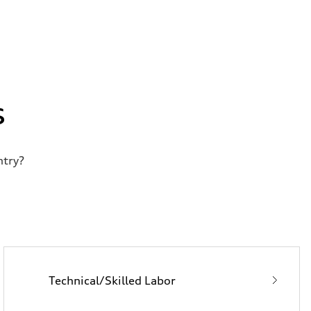
s
ntry?
Technical/Skilled Labor