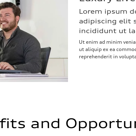
Lorem ipsum do
adipiscing eli
incididunt ut l
Ut enim ad minim veniam
ut aliquip ex ea commod
reprehenderit in volupta
fits and Opportun